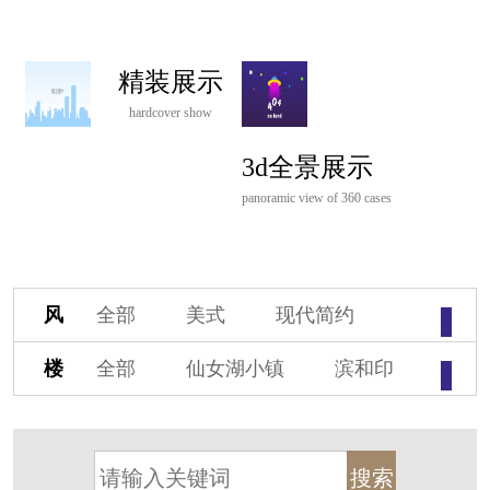
精装展示
hardcover show
3d全景展示
panoramic view of 360 cases
风
全部
美式
现代简约
格
欧式
中式
新古典
楼
全部
仙女湖小镇
滨和印
新中式
新亚洲
混搭
盘
湖印宸山
春江御园
观湖里
轻奢
法式
北欧
简美
桃源小镇
桃花源
港式
其他装饰风格
杭州阳明谷
溪上玫瑰园