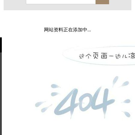
保亿·湖风雅园
杭房·首望澜翠府
西湖院子
东原德信九章赋
西溪玫瑰
万科·悦虹湾
网站资料正在添加中...
萧悦中御府
提香别墅
西郊半岛
闻博花城
花涧堂
东方润园
定安名都
白马山庄
中海御道路一号
绿城建发沁园
都会森林
金地自在城
瑞城熙园
姓名不能
御江南
融创宜和园
为空
电话不能
北辰国颂府
半山林畔
碧桂园珑悦
玉榕庄
为空
提交