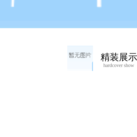
精装展
hardcover show