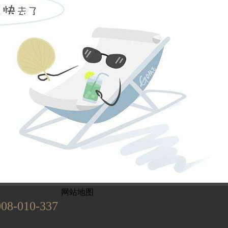
姓名不能为
电话不能为
提交
899
已有
位业主预约
网站地图
008-010-337