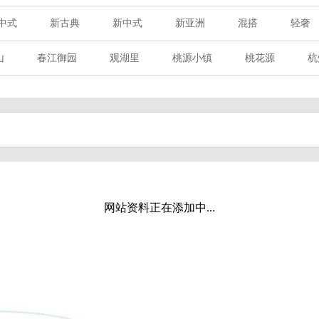
中式
新古典
新中式
新亚洲
混搭
轻奢
山
春江御园
观湖里
桃源小镇
桃花源
杭
章赋
西溪玫瑰
万科·悦虹湾
萧悦中御府
提香别
海御道路一号
绿城建发沁园
都会森林
金地自在城
玉榕庄
旭辉时代
自建别墅
名门世家
绿野春
溪玫瑰
荀庄
南江壹号
江南水乡
苏黎士小镇
水湾
富春山居
万科君望
众安景海湾
南岸花城
网站资料正在添加中...
百家乐西园
龙悦湾
翡翠城
十二橡树
阳光天际
上林湖
鹭语别墅
大华西溪风情
之江诚品
东方