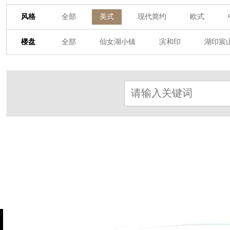
风格
全部
美式
现代简约
欧式
其他装饰风格
楼盘
全部
仙女湖小镇
滨和印
湖印宸
杭房·首望澜翠府
西湖院子
东原德信九
东方润园
定安名都
白马山庄
中
北辰国颂府
半山林畔
碧桂园珑悦
朗诗美丽洲
西湖墅
春江彼岸
西
赞成檀府
十里风荷
西溪明珠
云
九龙仓雍景山
七里香溪
香洲里
世纪外滩
富春玫瑰园
田园牧歌
万科公望