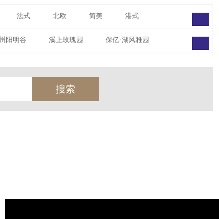
法式
北欧
简美
港式
州阳明谷
溪上玫瑰园
保亿·湖风雅园
墅
西郊半岛
闻博花城
花涧堂
瑞城熙园
御江南
融创宜和园
天
北辰奥园
杭州院子
桐庐中通家园
世茂西西湖
杭州公馆
开元广场
绿城西溪融庄
花涧堂
西溪璞园
金都夏宫
东方海岸
莱茵知己唐郡
御府
东方润园
金地天逸
新华园