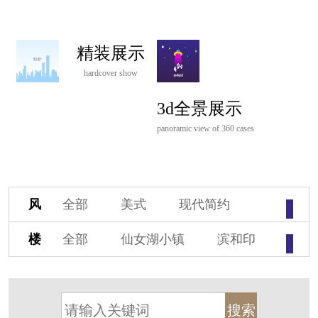
精装展示
hardcover show
3d全景展示
panoramic view of 360 cases
风
全部
美式
现代简约
格
欧式
中式
新古典
楼
全部
仙女湖小镇
滨和印
新中式
新亚洲
混搭
盘
湖印宸山
春江御园
观湖里
轻奢
法式
北欧
简美
桃源小镇
桃花源
港式
其他装饰风格
杭州阳明谷
溪上玫瑰园