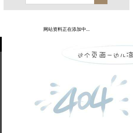
保亿·湖风雅园
杭房·首望澜翠府
西湖院子
东原德信九章赋
西溪玫瑰
万科·悦虹湾
网站资料正在添加中...
萧悦中御府
提香别墅
西郊半岛
闻博花城
花涧堂
东方润园
定安名都
白马山庄
中海御道路一号
绿城建发沁园
都会森林
金地自在城
瑞城熙园
姓名不能
御江南
融创宜和园
为空
电话不能
北辰国颂府
半山林畔
碧桂园珑悦
玉榕庄
为空
提交