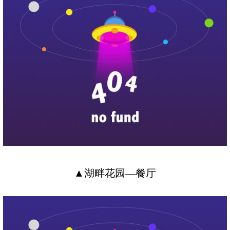
▲湖畔花园—餐厅