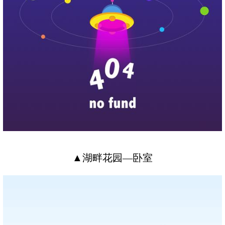
▲湖畔花园—卧室