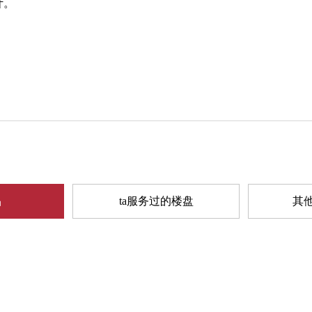
计。
品
ta服务过的楼盘
其