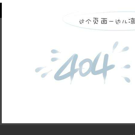
品牌故事
装修百科
企业荣誉
银河注册送38元的人才
联系银河注册送
招聘
38元
天天新闻
峰上生活