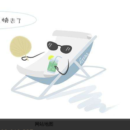
姓名不能为
电话不能为
提交
899
已有
位业主预约
网站地图