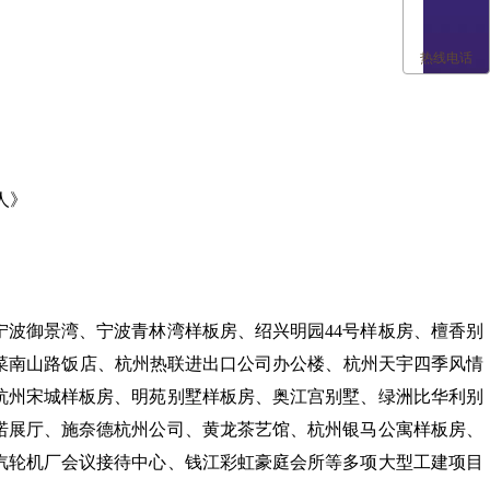
热线电话
人》
波御景湾、宁波青林湾样板房、绍兴明园44号样板房、檀香别
奥菜南山路饭店、杭州热联进出口公司办公楼、杭州天宇四季风情
杭州宋城样板房、明苑别墅样板房、奥江宫别墅、绿洲比华利别
诺展厅、施奈德杭州公司、黄龙茶艺馆、杭州银马公寓样板房、
汽轮机厂会议接待中心、钱江彩虹豪庭会所等多项大型工建项目