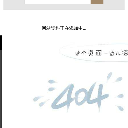
保亿·湖风雅园
杭房·首望澜翠府
西湖院子
东原德信九章赋
西溪玫瑰
万科·悦虹湾
网站资料正在添加中...
萧悦中御府
提香别墅
西郊半岛
闻博花城
花涧堂
东方润园
定安名都
白马山庄
中海御道路一号
绿城建发沁园
都会森林
金地自在城
瑞城熙园
姓名不能
御江南
融创宜和园
为空
电话不能
北辰国颂府
半山林畔
碧桂园珑悦
玉榕庄
为空
提交