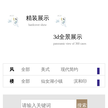
精装展示
hardcover show
3d全景展示
panoramic view of 360 cases
风
全部
美式
现代简约
格
欧式
中式
新古典
楼
全部
仙女湖小镇
滨和印
新中式
新亚洲
混搭
盘
湖印宸山
春江御园
观湖里
轻奢
法式
北欧
简美
桃源小镇
桃花源
港式
其他装饰风格
杭州阳明谷
溪上玫瑰园