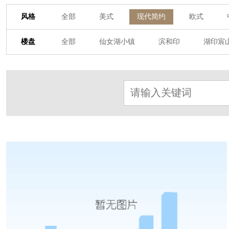
风格
全部
美式
现代简约
欧式
其他装饰风格
楼盘
全部
仙女湖小镇
滨和印
湖印宸
杭房·首望澜翠府
西湖院子
东原德信九
东方润园
定安名都
白马山庄
中
北辰国颂府
半山林畔
碧桂园珑悦
朗诗美丽洲
西湖墅
春江彼岸
西
赞成檀府
十里风荷
西溪明珠
云
九龙仓雍景山
七里香溪
香洲里
世纪外滩
富春玫瑰园
田园牧歌
万科公望