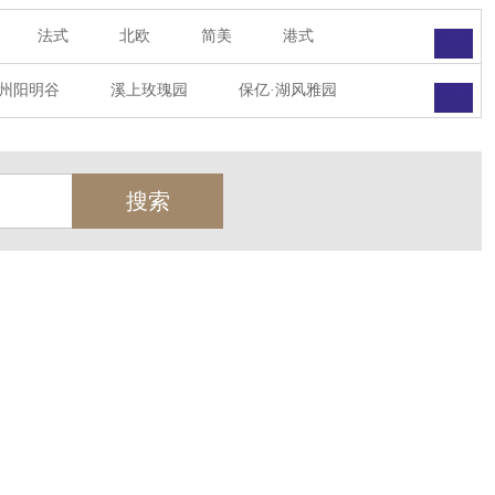
法式
北欧
简美
港式
州阳明谷
溪上玫瑰园
保亿·湖风雅园
墅
西郊半岛
闻博花城
花涧堂
瑞城熙园
御江南
融创宜和园
天
北辰奥园
杭州院子
桐庐中通家园
世茂西西湖
杭州公馆
开元广场
绿城西溪融庄
花涧堂
西溪璞园
金都夏宫
东方海岸
莱茵知己唐郡
御府
东方润园
金地天逸
新华园