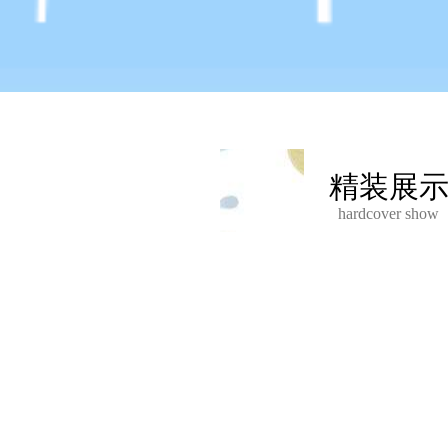
精装展
hardcover show