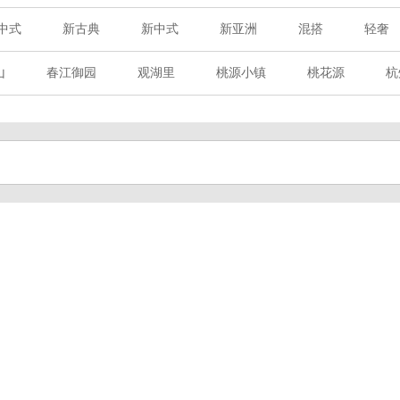
中式
新古典
新中式
新亚洲
混搭
轻奢
山
春江御园
观湖里
桃源小镇
桃花源
杭
章赋
西溪玫瑰
万科·悦虹湾
萧悦中御府
提香别
海御道路一号
绿城建发沁园
都会森林
金地自在城
玉榕庄
旭辉时代
自建别墅
名门世家
绿野春
溪玫瑰
荀庄
南江壹号
江南水乡
苏黎士小镇
水湾
富春山居
万科君望
众安景海湾
南岸花城
百家乐西园
龙悦湾
翡翠城
十二橡树
阳光天际
上林湖
鹭语别墅
大华西溪风情
之江诚品
东方