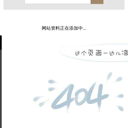
保亿·湖风雅园
杭房·首望澜翠府
西湖院子
东原德信九章赋
西溪玫瑰
万科·悦虹湾
网站资料正在添加中...
萧悦中御府
提香别墅
西郊半岛
闻博花城
花涧堂
东方润园
定安名都
白马山庄
中海御道路一号
绿城建发沁园
都会森林
金地自在城
瑞城熙园
姓名不能
御江南
融创宜和园
为空
电话不能
北辰国颂府
半山林畔
碧桂园珑悦
玉榕庄
为空
提交