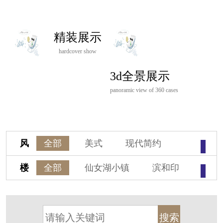
精装展示
hardcover show
3d全景展示
panoramic view of 360 cases
风
全部
美式
现代简约
格
欧式
中式
新古典
楼
全部
仙女湖小镇
滨和印
新中式
新亚洲
混搭
盘
湖印宸山
春江御园
观湖里
轻奢
法式
北欧
简美
桃源小镇
桃花源
港式
其他装饰风格
杭州阳明谷
溪上玫瑰园