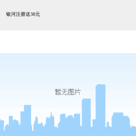
风尚国际软装丨设计=无界的空
间艺术-银河注册送38元
银河注册送38元