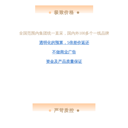
price transparency
极致价格
全国范围内集团统一直采，
国内外100多个一线品牌
透明化的预算，5倍差价返还
不做商业广告
资金及产品质量保证
strict quality control
严苛质控